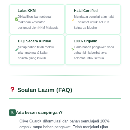
Lulus KKM
Halal Certified
Diklasifikasikan sebagai
Mendapat pengiktirafan halal
makanan kesihatan
— selamat untuk seluruh
berfungsi oleh KKM Malaysia
keluarga Muslim
Diuji Secara Klinikal
100% Organik
Setiap bahan telah melalui
Tiada bahan pengawet, tiada
ujian makmal & kajian
bahan kimia berbahaya,
saintifik yang kukuh
selamat untuk semua
Soalan Lazim (FAQ)
Ada kesan sampingan?
Olive Guard+ diformulasi dari bahan semulajadi 100%
organik tanpa bahan pengawet. Telah menjalani ujian