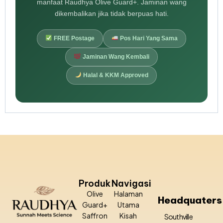
manfaat Raudhya Olive Guard+. Jaminan wang
dikembalikan jika tidak berpuas hati.
FREE Postage
Pos Hari Yang Sama
Jaminan Wang Kembali
Halal & KKM Approved
Produk
Navigasi
Olive
Halaman
Headquaters
Guard+
Utama
Saffron
Kisah
Southville