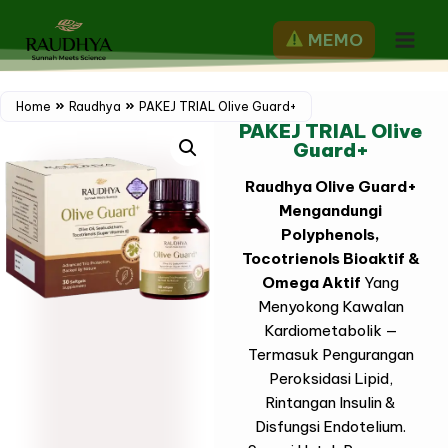
MEMO
Home
Raudhya
PAKEJ TRIAL Olive Guard+
PAKEJ TRIAL Olive
Guard+
Raudhya Olive Guard+
Mengandungi
Polyphenols,
Tocotrienols Bioaktif &
Omega Aktif
Yang
Menyokong Kawalan
Kardiometabolik —
Termasuk Pengurangan
Peroksidasi Lipid,
Rintangan Insulin &
Disfungsi Endotelium.