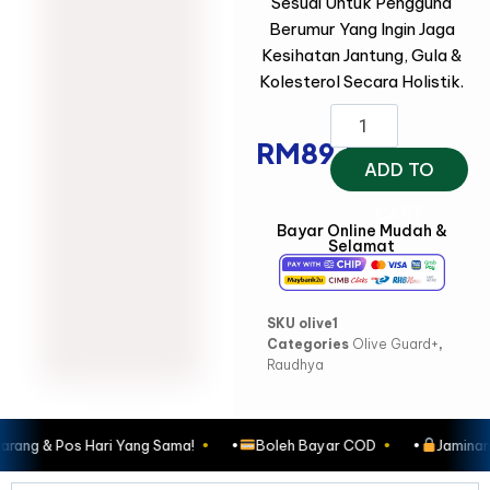
Sesuai Untuk Pengguna
Berumur Yang Ingin Jaga
Kesihatan Jantung, Gula &
Kolesterol Secara Holistik.
RM
89.00
ADD TO
CART
Bayar Online Mudah &
Selamat
SKU
olive1
Categories
Olive Guard+
,
Raudhya
 & Pos Hari Yang Sama!
•
Boleh Bayar COD
•
Jaminan Wan
●
●