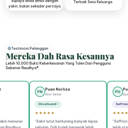
supaya anda ambil dengan
Terbaik Seisi Keluarga.
yakin, bukan sekadar percaya.
Testimoni Pelanggan
Mereka Dah Rasa Kesannya
Lebih 10,000 Bukti Keberkesanan Yang Tulen Dari Pengguna
Sebenar Raudhya®.
Puan Norliza
Puan Hasmah
PN
PH
Alor Setar
Kuala Lumpur
OliveGuard+
Saffron Infusion+
★★★★★
★★★★★
n
“Sakit lutut berkurang banyak lepas
“Saffron Infusion+ ni
sebulan. Dah boleh bergerak lebih
lebih stabil, tidur lebi