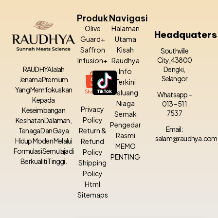
Produk
Navigasi
Olive
Halaman
Headquaters
Guard+
Utama
Saffron
Kisah
Southville
City, 43800
Infusion+
Raudhya
Dengki,
RAUDHYA Ialah
Info
Selangor
Jenama Premium
Terkini
Yang Memfokuskan
Peluang
Whatsapp –
Kepada
Niaga
013 – 511
Privacy
Keseimbangan
7537
Semak
Policy
Kesihatan Dalaman,
Pengedar
Email :
Tenaga Dan Gaya
Return &
Rasmi
salam@raudhya.com
Hidup Moden Melalui
Refund
MEMO
Formulasi Semulajadi
Policy
PENTING
Berkualiti Tinggi.
Shipping
Policy
Html
Sitemaps