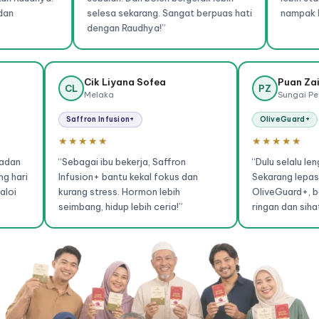
selesa sekarang. Sangat berpuas hati
nampak lebih cerah d
dengan Raudhya!”
Cik Liyana Sofea
CL
PZ
Melaka
Saffron Infusion+
Oliv
★★★★★
★★
am dulu. Badan
“Sebagai ibu bekerja, Saffron
“Dulu
enaga siang hari
Infusion+ bantu kekal fokus dan
Sekar
ang berbaloi
kurang stress. Hormon lebih
Olive
seimbang, hidup lebih ceria!”
ringan