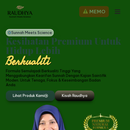
MEMO
Sunnah Meets Science
Kesihatan Premium Untuk
Hidup Lebih
Berkualiti
Formula Semulajadi Berkualiti Tinggi Yang
Menggabungkan Kearifan Sunnah Dengan Kajian Saintifik
Moden. Untuk Tenaga, Fokus & Keseimbangan Badan
Anda.
Lihat Produk Kami
Kisah Raudhya