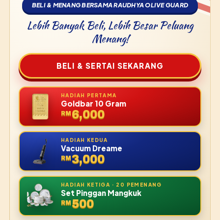
BELI & MENANG BERSAMA RAUDHYA OLIVE GUARD
Lebih Banyak Beli, Lebih Besar Peluang
Menang!
BELI & SERTAI SEKARANG
HADIAH PERTAMA
Goldbar 10 Gram
6,000
RM
HADIAH KEDUA
Vacuum Dreame
3,000
RM
HADIAH KETIGA · 20 PEMENANG
Set Pinggan Mangkuk
500
RM