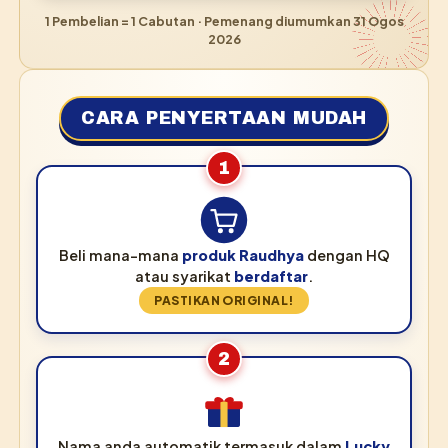
1 Pembelian = 1 Cabutan · Pemenang diumumkan 31 Ogos
2026
CARA PENYERTAAN MUDAH
1
Beli mana-mana
produk Raudhya
dengan HQ
atau syarikat
berdaftar
.
PASTIKAN ORIGINAL!
2
Nama anda automatik termasuk dalam
Lucky